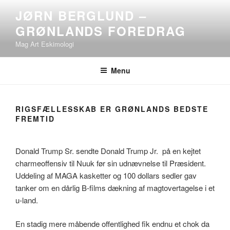
Videre
JØRN BERGLUND –
til
GRØNLANDS FOREDRAG
indhold
Mag Art Eskimologi
Menu
RIGSFÆLLESSKAB ER GRØNLANDS BEDSTE
FREMTID
Donald Trump Sr. sendte Donald Trump Jr. på en kejtet
charmeoffensiv til Nuuk før sin udnævnelse til Præsident.
Uddeling af MAGA kasketter og 100 dollars sedler gav
tanker om en dårlig B-films dækning af magtovertagelse i et
u-land.
En stadig mere måbende offentlighed fik endnu et chok da