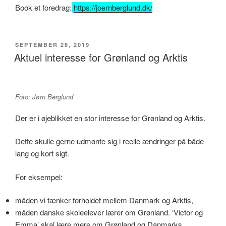
Book et foredrag:
https://joernberglund.dk/
UDGIVET
SEPTEMBER 28, 2019
DEN
Aktuel interesse for Grønland og Arktis
Foto: Jørn Berglund
Der er i øjeblikket en stor interesse for Grønland og Arktis.
Dette skulle gerne udmønte sig i reelle ændringer på både
lang og kort sigt.
For eksempel:
måden vi tænker forholdet mellem Danmark og Arktis,
måden danske skoleelever lærer om Grønland. ‘Victor og
Emma’ skal lære mere om Grønland og Danmarks