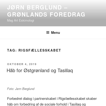
Videre
JØRN BERGLUND –
til
GRØNLANDS FOREDRAG
indhold
Mag Art Eskimologi
Menu
TAG:
RIGSFÆLLESSKABET
UDGIVET
OKTOBER 4, 2019
DEN
Håb for Østgrønland og Tasiilaq
Foto: Jørn Berglund
Forbedret dialog i partnerskabet i Rigsfællesskabet skaber
håb om forbedring af de sociale forhold i Tasiilaq og