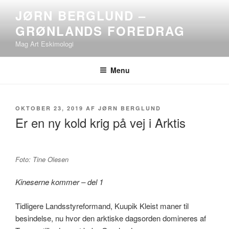
Videre
JØRN BERGLUND –
til
GRØNLANDS FOREDRAG
indhold
Mag Art Eskimologi
Menu
UDGIVET
OKTOBER 23, 2019
AF
JØRN BERGLUND
DEN
Er en ny kold krig på vej i Arktis
Foto: Tine Olesen
Kineserne kommer – del 1
Tidligere Landsstyreformand, Kuupik Kleist maner til
besindelse, nu hvor den arktiske dagsorden domineres af