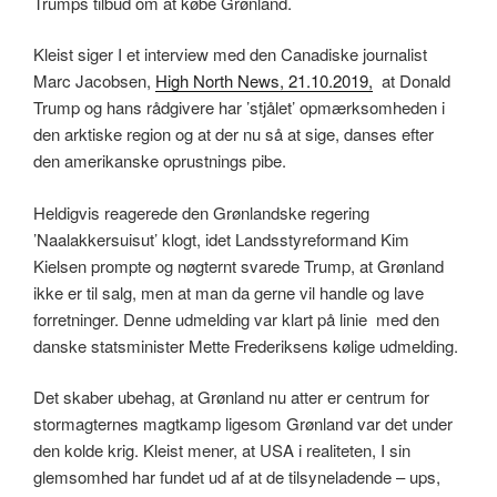
Trumps tilbud om at købe Grønland.
Kleist siger I et interview med den Canadiske journalist
Marc Jacobsen,
High North News, 21.10.2019,
at Donald
Trump og hans rådgivere har ’stjålet’ opmærksomheden i
den arktiske region og at der nu så at sige, danses efter
den amerikanske oprustnings pibe.
Heldigvis reagerede den Grønlandske regering
’Naalakkersuisut’ klogt, idet Landsstyreformand Kim
Kielsen prompte og nøgternt svarede Trump, at Grønland
ikke er til salg, men at man da gerne vil handle og lave
forretninger. Denne udmelding var klart på linie med den
danske statsminister Mette Frederiksens kølige udmelding.
Det skaber ubehag, at Grønland nu atter er centrum for
stormagternes magtkamp ligesom Grønland var det under
den kolde krig. Kleist mener, at USA i realiteten, I sin
glemsomhed har fundet ud af at de tilsyneladende – ups,