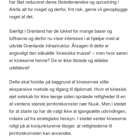
har fået reduceret deres tilstedeværelse og oprustning i
Arktis alt for meget og derfor, fint nok, gerne vil genopbygge
noget af det.
Særligt i Grønland har de lukket for mange baser og
lufthavne og derfor nu viser interesse i at hjælpe med at
udvide Grønlands infrastruktur. Årsagen til dette er
angiveligt den såkaldte ’kinesiske trussel’ – men hvor søren
er kineserne henne? De er ikke tilstede og aldeles
udeblevet!
Dette skal forstås på baggrund af kinesernes stille
ekspansive metode og tilgang til diplomati. Hvor et kinesisk
ejet selskab for ikke længe siden opnåede rettigheder til en
af verdens største jernforekomster nær Nuuk. Men i stedet
for at starte op har de valgt ikke at igangsætte udvindingen,
måske ud fra strategiske hensyn. I stedet venter kineserne
roligt på at konjunkturerne tilsiger, at rettighederne til
jernforekomsten kan anvendes.