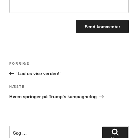
Indlægsnavigation
Forrige
FORRIGE
indlæg
‘Lad os vise verden!’
Næste
NÆSTE
indlæg
Hvem springer på Trump’s kampagnetog
Søg
efter: