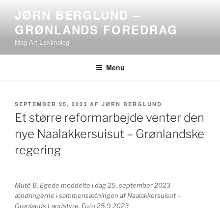
Videre
JØRN BERGLUND –
til
GRØNLANDS FOREDRAG
indhold
Mag Art Eskimologi
Menu
UDGIVET
SEPTEMBER 25, 2023
AF
JØRN BERGLUND
DEN
Et større reformarbejde venter den
nye Naalakkersuisut – Grønlandske
regering
Muté B. Egede meddelte i dag 25. september 2023
ændringerne i sammensætningen af Naalakkersuisut –
Grønlands Landstyre. Foto 25.9 2023