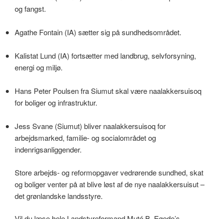
og fangst.
Agathe Fontain (IA) sætter sig på sundhedsområdet.
Kalistat Lund (IA) fortsætter med landbrug, selvforsyning,
energi og miljø.
Hans Peter Poulsen fra Siumut skal være naalakkersuisoq
for boliger og infrastruktur.
Jess Svane (Siumut) bliver naalakkersuisoq for
arbejdsmarked, familie- og socialområdet og
indenrigsanliggender.
Store arbejds- og reformopgaver vedrørende sundhed, skat
og boliger venter på at blive løst af de nye naalakkersuisut –
det grønlandske landsstyre.
Vil du læse hele Landstyreformand Muté B. Egede’s