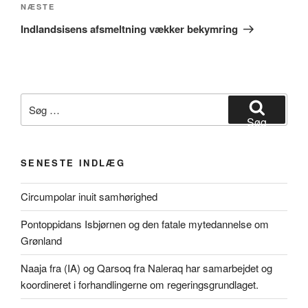
Næste
NÆSTE
indlæg
Indlandsisens afsmeltning vækker bekymring
Søg
efter:
Søg
SENESTE INDLÆG
Circumpolar inuit samhørighed
Pontoppidans Isbjørnen og den fatale mytedannelse om
Grønland
Naaja fra (IA) og Qarsoq fra Naleraq har samarbejdet og
koordineret i forhandlingerne om regeringsgrundlaget.