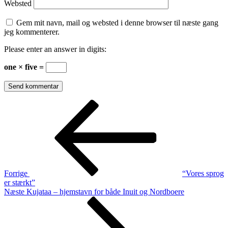
Websted
Gem mit navn, mail og websted i denne browser til næste gang
jeg kommenterer.
Please enter an answer in digits:
one × five =
Indlægsnavigation
Forrige
indlæg
Forrige
“Vores sprog
er stærkt”
Næste
Næste
Kujataa – hjemstavn for både Inuit og Nordboere
indlæg