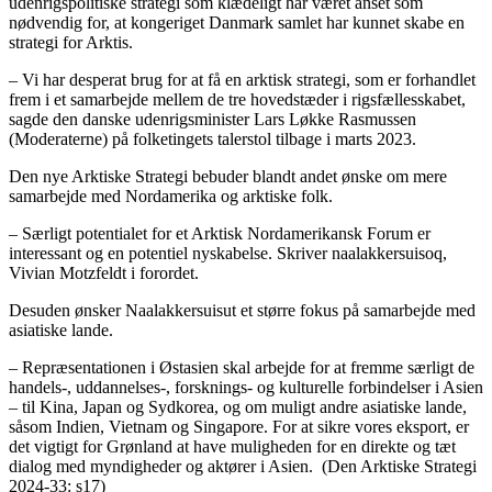
udenrigspolitiske strategi som klædeligt har været anset som
nødvendig for, at kongeriget Danmark samlet har kunnet skabe en
strategi for Arktis.
– Vi har desperat brug for at få en arktisk strategi, som er forhandlet
frem i et samarbejde mellem de tre hovedstæder i rigsfællesskabet,
sagde den danske udenrigsminister Lars Løkke Rasmussen
(Moderaterne) på folketingets talerstol tilbage i marts 2023.
Den nye Arktiske Strategi bebuder blandt andet ønske om mere
samarbejde med Nordamerika og arktiske folk.
– Særligt potentialet for et Arktisk Nordamerikansk Forum er
interessant og en potentiel nyskabelse. Skriver naalakkersuisoq,
Vivian Motzfeldt i forordet.
Desuden ønsker Naalakkersuisut et større fokus på samarbejde med
asiatiske lande.
– Repræsentationen i Østasien skal arbejde for at fremme særligt de
handels-, uddannelses-, forsknings- og kulturelle forbindelser i Asien
– til Kina, Japan og Sydkorea, og om muligt andre asiatiske lande,
såsom Indien, Vietnam og Singapore. For at sikre vores eksport, er
det vigtigt for Grønland at have muligheden for en direkte og tæt
dialog med myndigheder og aktører i Asien. (Den Arktiske Strategi
2024-33: s17)