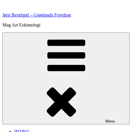
Videre
til
Jørn Berglund – Grønlands Foredrag
indhold
Mag Art Eskimologi
Menu
INTRO