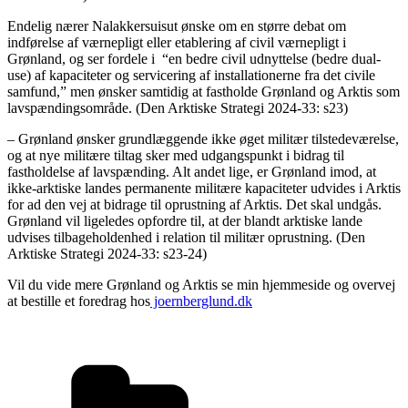
Endelig nærer Nalakkersuisut ønske om en større debat om
indførelse af værnepligt eller etablering af civil værnepligt i
Grønland, og ser fordele i “en bedre civil udnyttelse (bedre dual-
use) af kapaciteter og servicering af installationerne fra det civile
samfund,” men ønsker samtidig at fastholde Grønland og Arktis som
lavspændingsområde. (Den Arktiske Strategi 2024-33: s23)
– Grønland ønsker grundlæggende ikke øget militær tilstedeværelse,
og at nye militære tiltag sker med udgangspunkt i bidrag til
fastholdelse af lavspænding. Alt andet lige, er Grønland imod, at
ikke-arktiske landes permanente militære kapaciteter udvides i Arktis
for ad den vej at bidrage til oprustning af Arktis. Det skal undgås.
Grønland vil ligeledes opfordre til, at der blandt arktiske lande
udvises tilbageholdenhed i relation til militær oprustning. (Den
Arktiske Strategi 2024-33: s23-24)
Vil du vide mere Grønland og Arktis se min hjemmeside og overvej
at bestille et foredrag hos
joernberglund.dk
Kategorier