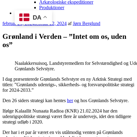
Arkæologiske ekspeditioner
Produktioner
DA
Udgivet
februar 21, 2024
februar 22, 2024
af
Jørn Berglund
den
Grønland i Verden – ”Intet om os, uden
os”
Naalakkersuisoq, Landstyremedlem for Selvstændighed og Uden
Grønlands Selvstyre.
I dag præsenterede Grønlands Selvstyre en ny Arktisk Strategi med
titlen: ”Grønlands udenrigs-, sikkerheds- og forsvarspolitiske strategi
for 2024-2033.”
Den 26 siders strategi kan hentes
her
og hos Grønlands Selvstyre.
Ifølge Kalaallit Nunaata Radioa (KNR) 21.02.2024 har den
udenrigspolitiske strategi været flere år undervejs, idet den tidligere
strategi udløb i 2020.
Der har i et par år været en vis utålmodig venten på Grønlands